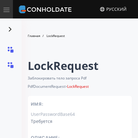
Toggle
РУССКИЙ
navigation
Главная
LockRequest
LockRequest
Заблокировать тело запроса Pdf
PdfDocumentRequest
>
LockRequest
ИМЯ:
UserPasswordBase64
Требуется
ОПИСАНИЕ: