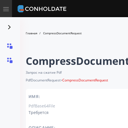
Toggle
navigation
Главная
CompressDocumentRequest
CompressDocument
Запрос на сжатие Pdf
PdfDocumentRequest
>
CompressDocumentRequest
ИМЯ:
PdfBase64File
Требуется
ОПИСАНИЕ: