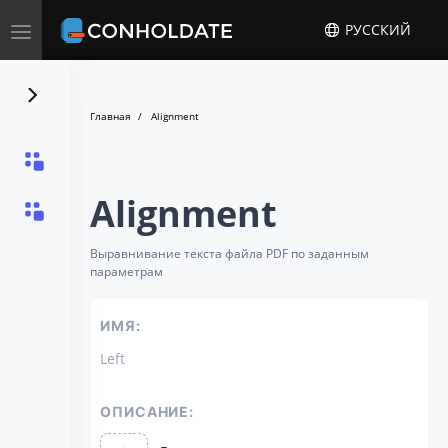
Toggle
РУССКИЙ
navigation
Главная
Alignment
Alignment
Выравнивание текста файла PDF по заданным
параметрам
ИМЯ:
Left
ОПИСАНИЕ: