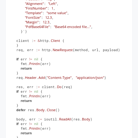
"Alignment"
: 
"Left"
,

"FirstNumber"
: 
1
,

"Template"
: 
"some value"
,

"FontSize"
: 
12.3
,

"Margin"
: 
12.3
,

"PdfBase64File"
: 
"Base64 encoded file..."
,

    }`)

  client :
=
&
http.
Client
 {

  }

  req, err :
=
 http.
NewRequest
(method, url, payload)

if
 err 
!=
nil
 {

    fmt.
Println
(err)

return
  }

  req.
Header
.
Add
(
"Content-Type"
, 
"application/json"
)

  res, err :
=
 client.
Do
(req)

if
 err 
!=
nil
 {

    fmt.
Println
(err)

return
  }

defer
 res.
Body
.
Close
()

  body, err :
=
 ioutil.
ReadAll
(res.
Body
)

if
 err 
!=
nil
 {

    fmt.
Println
(err)

return
  }
