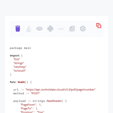
package main

import
 (

"fmt"
"strings"
"net/http"
"io/ioutil"
)

func
main
() {

  url :
=
"https://api.conholdate.cloud/v5.0/pdf/page/number"
  method :
=
"POST"
  payload :
=
 strings.
NewReader
(`{

"PageFrom"
: 
1
,

"PageTo"
: 
1
,

"Position"
: 
"Top"
,
