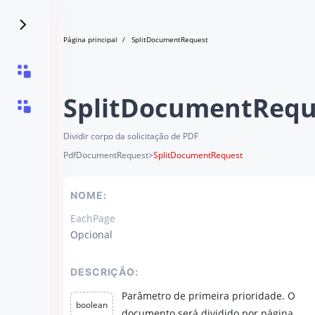
Página principal
SplitDocumentRequest
SplitDocumentRequ
Dividir corpo da solicitação de PDF
PdfDocumentRequest
>
SplitDocumentRequest
NOME:
EachPage
Opcional
DESCRIÇÃO:
Parâmetro de primeira prioridade. O
boolean
documento será dividido por página