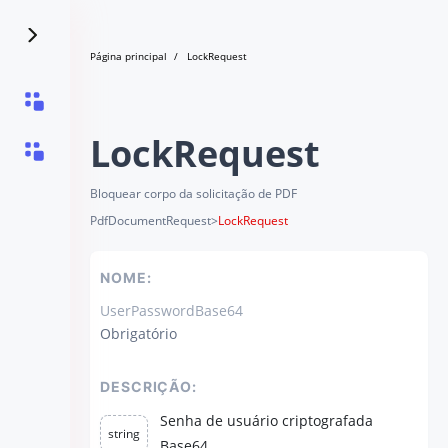
Página principal
LockRequest
LockRequest
Bloquear corpo da solicitação de PDF
PdfDocumentRequest
>
LockRequest
NOME:
UserPasswordBase64
Obrigatório
DESCRIÇÃO:
Senha de usuário criptografada
string
Base64