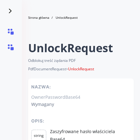
Strona główna
UnlockRequest
UnlockRequest
Odblokuj treść żądania PDF
PdfDocumentRequest
>
UnlockRequest
NAZWA:
OwnerPasswordBase64
Wymagany
OPIS:
Zaszyfrowane hasło właściciela
string
Base64