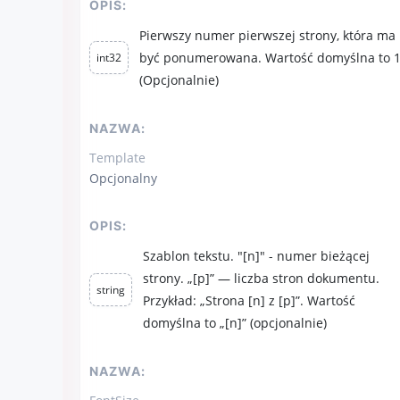
OPIS:
Pierwszy numer pierwszej strony, która ma
być ponumerowana. Wartość domyślna to 1
int32
(Opcjonalnie)
NAZWA:
Template
Opcjonalny
OPIS:
Szablon tekstu. "[n]" - numer bieżącej
strony. „[p]” — liczba stron dokumentu.
string
Przykład: „Strona [n] z [p]”. Wartość
domyślna to „[n]” (opcjonalnie)
NAZWA: