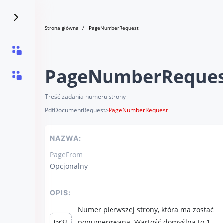
Strona główna
PageNumberRequest
PageNumberReque
Treść żądania numeru strony
PdfDocumentRequest
>
PageNumberRequest
NAZWA:
PageFrom
Opcjonalny
OPIS:
Numer pierwszej strony, która ma zostać
ponumerowana. Wartość domyślna to 1.
int32