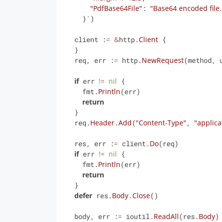
"PdfBase64File"
: 
"Base64 encoded file..
    }`)

  client :
=
&
http.
Client
 {

  }

  req, err :
=
 http.
NewRequest
(method, u
if
 err 
!=
nil
 {

    fmt.
Println
(err)

return
  }

  req.
Header
.
Add
(
"Content-Type"
, 
"applica
  res, err :
=
 client.
Do
(req)

if
 err 
!=
nil
 {

    fmt.
Println
(err)

return
  }

defer
 res.
Body
.
Close
()

  body, err :
=
 ioutil.
ReadAll
(res.
Body
)
