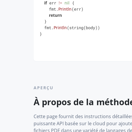
if
 err 
!=
nil
 {

    fmt.
Println
(err)

return
  }

  fmt.
Println
(string(body))

}
APERÇU
À propos de la métho
Cette page fournit des instructions détaillées
puissante API basée sur le cloud pour ajou
fichiers PDF dans une variété de langages 