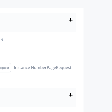
ON
Instance NumberPageRequest
equest