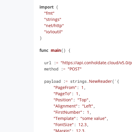
import
 (

"fmt"
"strings"
"net/http"
"io/ioutil"
)

func
main
() {

  url :
=
"https://api.conholdate.cloud/v5.0
  method :
=
"POST"
  payload :
=
 strings.
NewReader
(`{

"PageFrom"
: 
1
,

"PageTo"
: 
1
,

"Position"
: 
"Top"
,

"Alignment"
: 
"Left"
,

"FirstNumber"
: 
1
,

"Template"
: 
"some value"
,

"FontSize"
: 
12.3
,

"Margin"
: 
12.3
,
