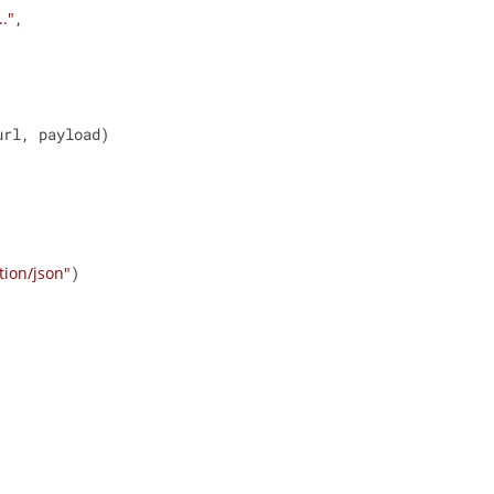
."
,

rl, payload)

tion/json"
)
