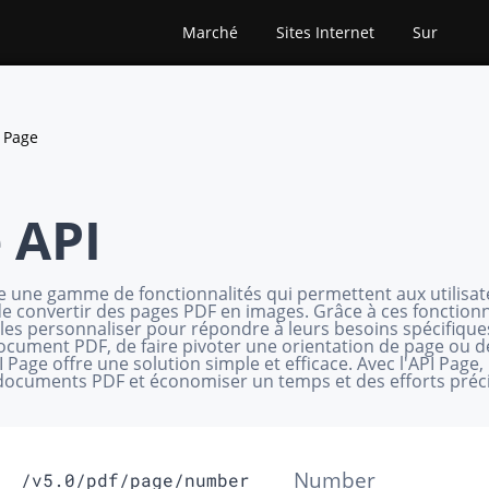
Marché
Sites Internet
Sur
Page
 API
re une gamme de fonctionnalités qui permettent aux utilisat
e convertir des pages PDF en images. Grâce à ces fonctionnal
t les personnaliser pour répondre à leurs besoins spécifiq
ocument PDF, de faire pivoter une orientation de page ou 
API Page offre une solution simple et efficace. Avec l'API Page
documents PDF et économiser un temps et des efforts préc
Number
/v5.0/pdf/page/number