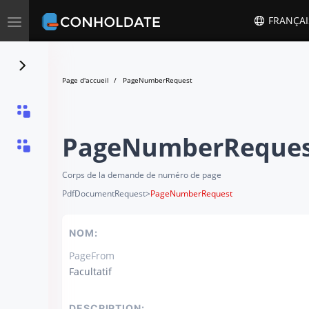
Toggle
FRANÇAI
navigation
Page d'accueil
PageNumberRequest
PageNumberReque
Corps de la demande de numéro de page
PdfDocumentRequest
>
PageNumberRequest
NOM:
PageFrom
Facultatif
DESCRIPTION: