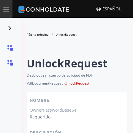
Toggle
ESPAÑOL
navigation
Página principal
UnlockRequest
UnlockRequest
Desbloquear cuerpo de solicitud de PDF
PdfDocumentRequest
>
UnlockRequest
NOMBRE:
OwnerPasswordBase64
Requerido
DESCRIPCIÓN: