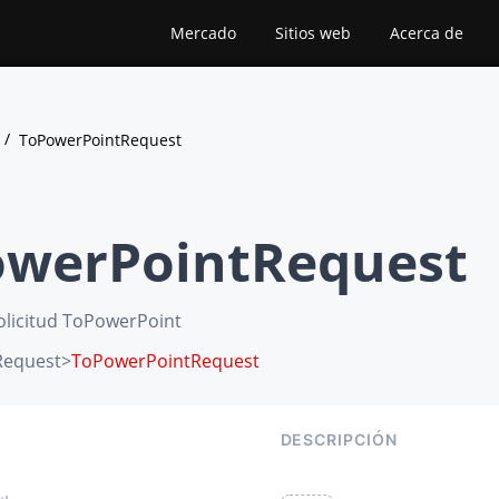
Mercado
Sitios web
Acerca de
ToPowerPointRequest
werPointRequest
olicitud ToPowerPoint
equest
>
ToPowerPointRequest
DESCRIPCIÓN