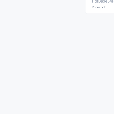
PdfBase64F
Requerido