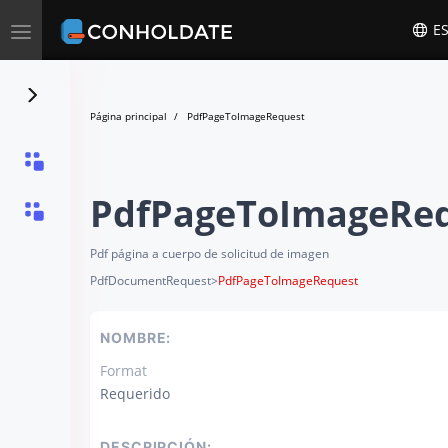
Toggle
ES
navigation
Página principal
PdfPageToImageRequest
PdfPageToImageRe
Pdf página a cuerpo de solicitud de imagen
PdfDocumentRequest
>
PdfPageToImageRequest
NOMBRE:
Format
Requerido
DESCRIPCIÓN: