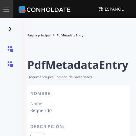
Toggle
ESPAÑOL
navigation
Página principal
PdfMetadataEntry
PdfMetadataEntry
Documento pdf Entrada de metadatos
NOMBRE:
Name
Requerido
DESCRIPCIÓN: