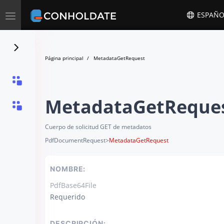
Toggle
ESPAÑO
navigation
Página principal
MetadataGetRequest
MetadataGetReque
Cuerpo de solicitud GET de metadatos
PdfDocumentRequest
>
MetadataGetRequest
NOMBRE:
PdfBase64File
Requerido
DESCRIPCIÓN: