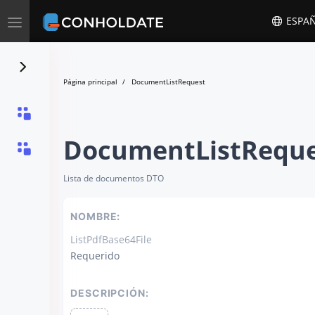
Toggle
ESPA
navigation
Página principal
DocumentListRequest
DocumentListReque
Lista de documentos DTO
NOMBRE:
ListPdfBase64File
Requerido
DESCRIPCIÓN: