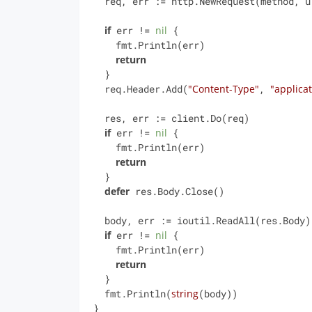
  req, err := http.NewRequest(method, url, payload)

if
 err != 
nil
 {

    fmt.Println(err)

return
  }

  req.Header.Add(
"Content-Type"
, 
"applicat
  res, err := client.Do(req)

if
 err != 
nil
 {

    fmt.Println(err)

return
  }

defer
 res.Body.Close()

  body, err := ioutil.ReadAll(res.Body)

if
 err != 
nil
 {

    fmt.Println(err)

return
  }

  fmt.Println(
string
(body))

}