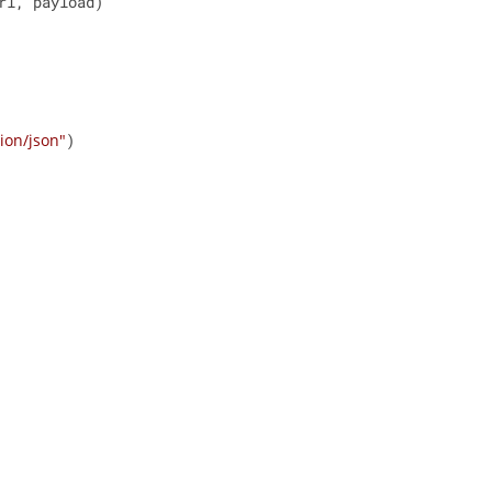
ion/json"
)
