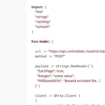
import
 (

"fmt"
"strings"
"net/http"
"io/ioutil"
)

func
main
()
 {

  url := 
"https://api.conholdate.cloud/v5.0/
  method := 
"POST"
  payload := strings.NewReader(
`{

      "EachPage": true,

      "Ranges": "some value",

      "PdfBase64File": "Base64 encoded file...",

    }`
)

  client := &http.Client {

  }
