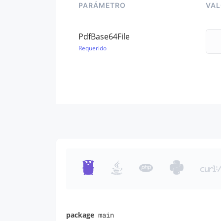
PARÁMETRO
VA
PdfBase64File
Requerido
package
 main
