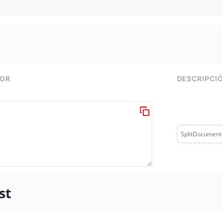
LOR
DESCRIPCI
SplitDocument
st