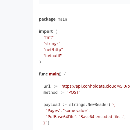
package
 main

import
 (

"fmt"
"strings"
"net/http"
"io/ioutil"
)

func
main
()
 {

  url := 
"https://api.conholdate.cloud/v5.0
  method := 
"POST"
  payload := strings.NewReader(
`{

      "Pages": "some value",

      "PdfBase64File": "Base64 encoded file...",

    }`
)
