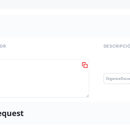
LOR
DESCRIPCI
OrganizeDocu
equest