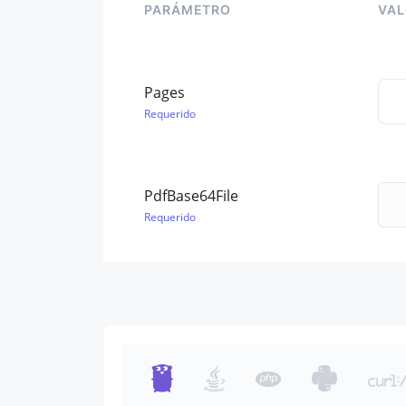
PARÁMETRO
VA
Pages
Requerido
PdfBase64File
Requerido