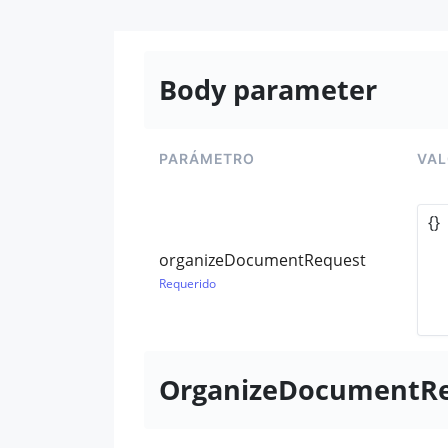
Body parameter
PARÁMETRO
VA
organizeDocumentRequest
Requerido
OrganizeDocumentR