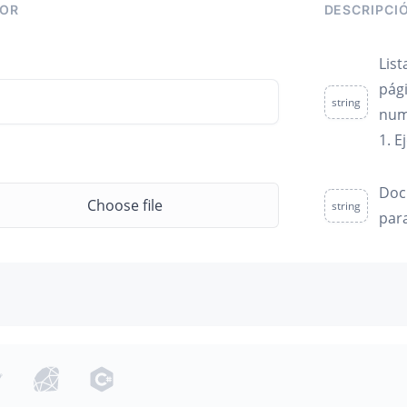
LOR
DESCRIPCI
Lis
pág
string
num
1. E
Doc
Choose file
string
par