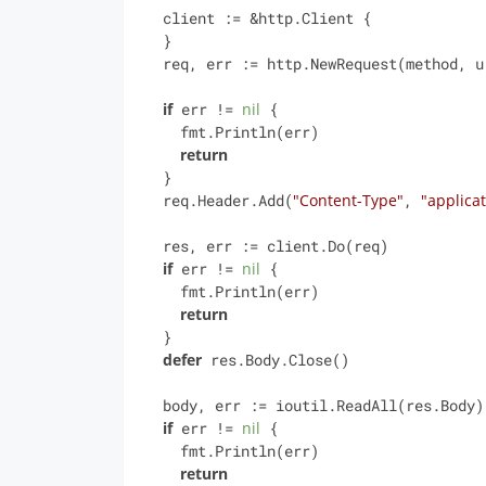
  client := &http.Client {

  }

  req, err := http.NewRequest(method, url, payload)

if
 err != 
nil
 {

    fmt.Println(err)

return
  }

  req.Header.Add(
"Content-Type"
, 
"applicat
  res, err := client.Do(req)

if
 err != 
nil
 {

    fmt.Println(err)

return
  }

defer
 res.Body.Close()

  body, err := ioutil.ReadAll(res.Body)

if
 err != 
nil
 {

    fmt.Println(err)

return