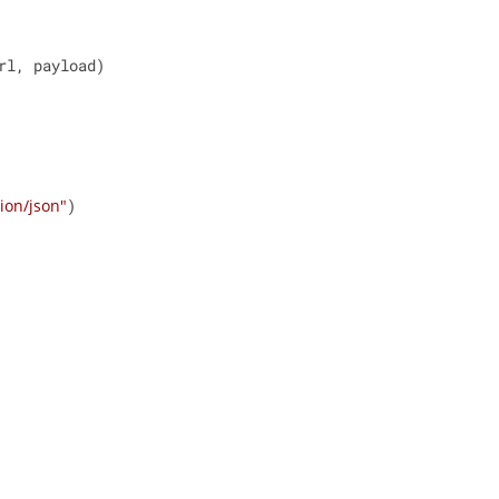
ion/json"
)
