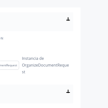
ÓN
Instancia de
OrganizeDocumentReque
mentRequest
st