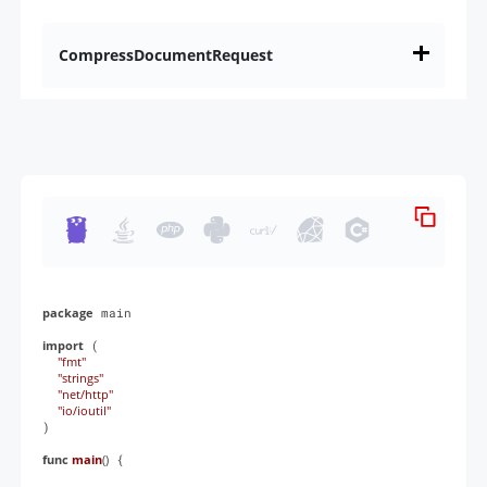
CompressDocumentRequest
package
 main

import
 (

"fmt"
"strings"
"net/http"
"io/ioutil"
)

func
main
()
 {
