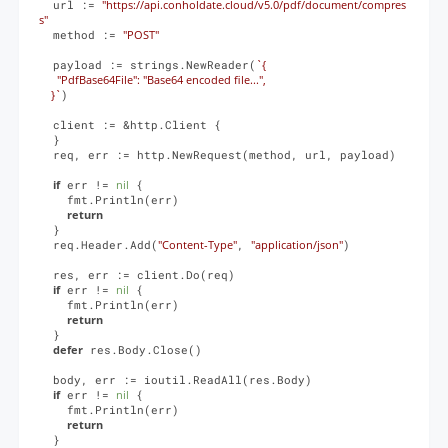
  url := 
"https://api.conholdate.cloud/v5.0/pdf/document/compres
s"
  method := 
"POST"
  payload := strings.NewReader(
`{

      "PdfBase64File": "Base64 encoded file...",

    }`
)

  client := &http.Client {

  }

  req, err := http.NewRequest(method, url, payload)

if
 err != 
nil
 {

    fmt.Println(err)

return
  }

  req.Header.Add(
"Content-Type"
, 
"application/json"
)

  res, err := client.Do(req)

if
 err != 
nil
 {

    fmt.Println(err)

return
  }

defer
 res.Body.Close()

  body, err := ioutil.ReadAll(res.Body)

if
 err != 
nil
 {

    fmt.Println(err)

return
  }
