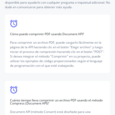
disponible para ayudarlo con cualquier pregunta o inquietud adicional. No
dude en comunicarse para obtener más ayuda.
Cómo puedo comprimir PDF usando Document API?
Para comprimir un archivo PDF, puede cargarlo fácilmente en la
página de la API haciendo clic en el botón "Elegir archivo" y luego
iniciar el proceso de compresión haciendo clic en el botón "POST".
Si desea integrar el método "Comprimir" en su proyecto, puede
utilizar los ejemplos de código proporcionados según el lenguaje
de programación con el que esté trabajando.
Cuánto tiempo lleva comprimir un archivo PDF usando el método
Compress (Document API)?
Document API (método Convert) está diseñado para una