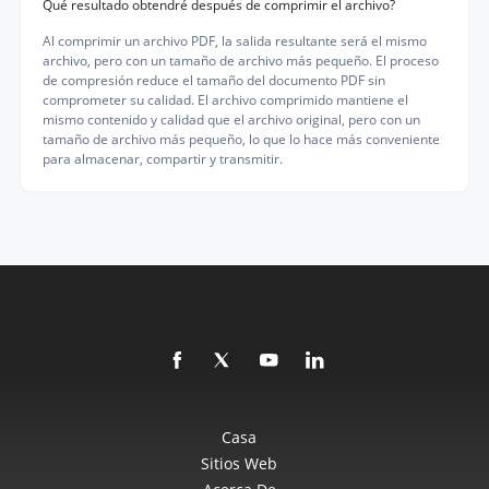
Qué resultado obtendré después de comprimir el archivo?
Al comprimir un archivo PDF, la salida resultante será el mismo
archivo, pero con un tamaño de archivo más pequeño. El proceso
de compresión reduce el tamaño del documento PDF sin
comprometer su calidad. El archivo comprimido mantiene el
mismo contenido y calidad que el archivo original, pero con un
tamaño de archivo más pequeño, lo que lo hace más conveniente
para almacenar, compartir y transmitir.
Casa
Sitios Web