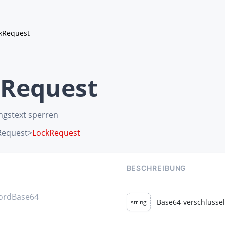
kRequest
Request
ngstext sperren
equest
>
LockRequest
BESCHREIBUNG
ordBase64
Base64-verschlüsse
string