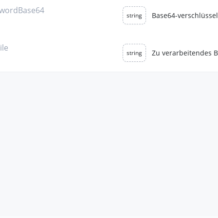
wordBase64
Base64-verschlüssel
string
ile
Zu verarbeitendes 
string