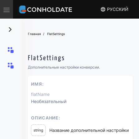
Toggle
РУССКИЙ
navigation
Главная
FlatSettings
FlatSettings
Дополнительные настройки конверсии.
ИМЯ:
flatName
Необязательный
ОПИСАНИЕ:
Название дополнительной настройки
string