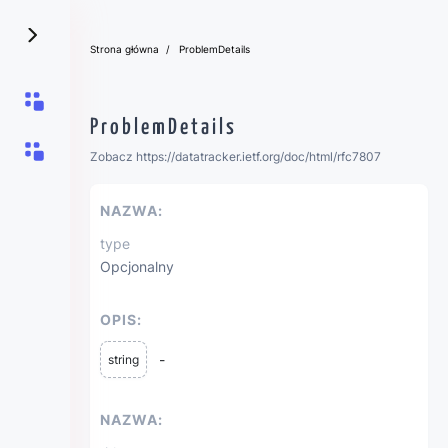
Strona główna
ProblemDetails
ProblemDetails
Zobacz https://datatracker.ietf.org/doc/html/rfc7807
NAZWA:
type
Opcjonalny
OPIS:
-
string
NAZWA: