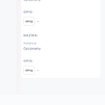
OPIS:
-
string
NAZWA:
instance
Opcjonalny
OPIS:
-
string